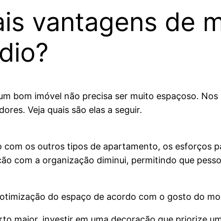
pais vantagens de
dio?
um bom imóvel não precisa ser muito espaçoso. Nos d
ores. Veja quais são elas a seguir.
om os outros tipos de apartamento, os esforços pa
ão com a organização diminui, permitindo que pesso
 a otimização do espaço de acordo com o gosto do mo
rto maior, investir em uma decoração que priorize u