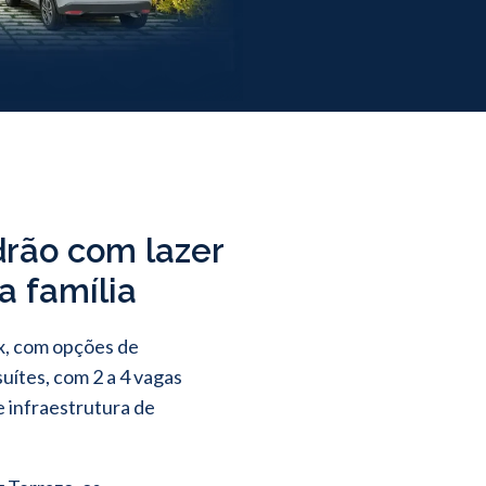
drão com lazer
a família
x, com opções de
uítes, com 2 a 4 vagas
e infraestrutura de